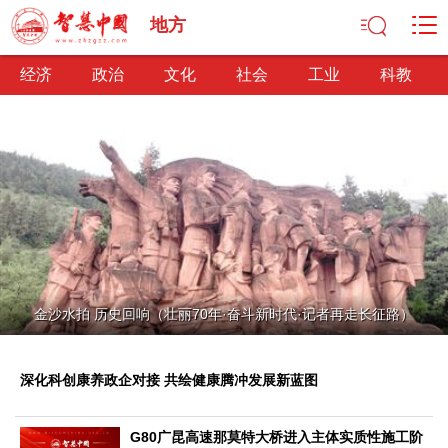
地方
经济
政治
文化
社会
工业
科教
经济
经济观察
产业纵横
区域经济
新锐视点
发展理念
经济转型
供给侧改革
政治
金沙水拍 历史回响（壮丽70年·奋斗新时代·记者再走长征路）
深化改革
依法治国
司法公正
民主政治
观察思考
网文推荐
深化科创康养政企对接 共绘健康腾冲发展新蓝图
文化
中华文化
核心价值
文化产业
文化事业
艺术百家
G80广昆高速那莫特大桥进入主体实质性施工阶