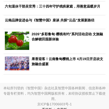
生态
六旬退休干部吴官秀：三十四年守护残疾家庭，用善意温暖岁月
生态文明
能源资源
环境保护
地方生态
休闲旅游
云南品牌促进会与《智慧中国》座谈 共探“云品”发展新路径
视频
访谈
动态
2026“多彩鲁甸·樱桃有约”系列活动启动 文旅融
合解锁田园新体验
地方
京
津
冀
晋
蒙
辽
吉
黑
沪
苏
浙
皖
闽
赣
鲁
豫
鄂
湘
粤
桂
琼
渝
川
黔
滇
藏
果香迎客！云南鲁甸樱桃上市 4月19日开启农文
陕
甘
青
宁
新
港
澳
台
旅融合盛宴
智库
智库建设
智库专家
智库战略
智库之声
本站所刊登的《智慧中国》杂志社及智慧中国各种新闻﹑信息和各种
信息
专题专栏资料，均为智慧中国网版权所有，未经协议授权禁止下载使
地方动态
地方强音
用。
京ICP备17006603号-1
在线期刊