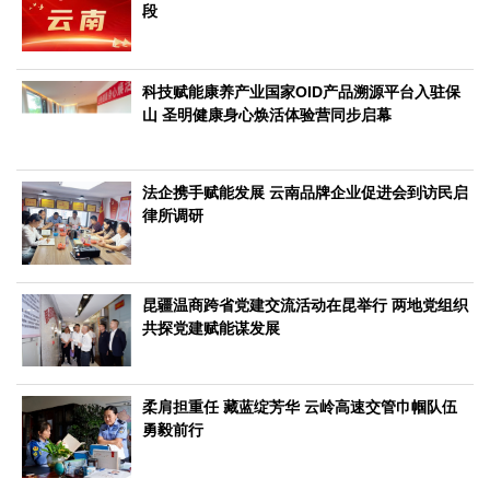
文化观察
智海钩沉
段
社会
社会治理
社会保障
城乡发展
民生建设
科技赋能康养产业国家OID产品溯源平台入驻保
山 圣明健康身心焕活体验营同步启幕
工业
装备制造
智能制造
制造2025
大国工匠
法企携手赋能发展 云南品牌企业促进会到访民启
科教
律所调研
科技观察
创新前沿
智慧教育
职业教育
三农
昆疆温商跨省党建交流活动在昆举行 两地党组织
智慧农业
智慧乡村
基层之声
共探党建赋能谋发展
国防
国防建设
军民融合
兵器装备
军营风采
柔肩担重任 藏蓝绽芳华 云岭高速交管巾帼队伍
勇毅前行
国际
中国与世界
国际视点
国际合作
他山之石