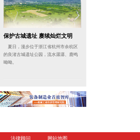
保护古城遗址 赓续灿烂文明
夏日，漫步位于浙江省杭州市余杭区
的良渚古城遗址公园，流水潺潺、鹿鸣
呦呦。
法律顾问
网站地图