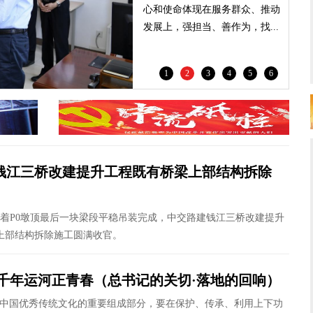
心和使命体现在服务群众、推动
发展上，强担当、善作为，找...
1
2
3
4
5
6
钱江三桥改建提升工程既有桥梁上部结构拆除
随着P0墩顶最后一块梁段平稳吊装完成，中交路建钱江三桥改建提升
上部结构拆除施工圆满收官。
 千年运河正青春（总书记的关切·落地的回响）
是中国优秀传统文化的重要组成部分，要在保护、传承、利用上下功