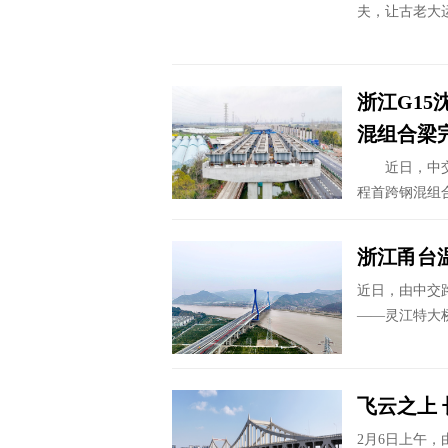
夫，让古老大运
浙江G1
混组合梁完
近日，中交路
程首跨钢混组
浙江甬台
近日，由中交
——灵江特大
飞云之上
2月6日上午