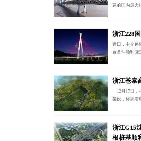
建的国内最大
浙江22
近日，中交路
台首件顺利浇
浙江苍泰
12月17日
架设，标志着
浙江G15
根桩基顺利