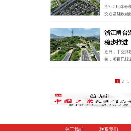
浙江G15沈
交通基础设施
浙江甬台
稳步推进
近日，中交路
象，项目已经
1
2
3
关于我们
联系我们