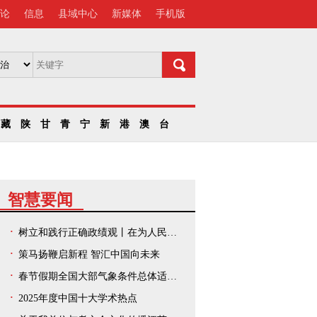
论
信息
县域中心
新媒体
手机版
藏
陕
甘
青
宁
新
港
澳
台
智慧要闻
树立和践行正确政绩观丨在为人民出政绩、以实干出政绩上走在前、作示范——中央和国家机关、人民团体扎实开展树立和践行正确政绩观学习教育
策马扬鞭启新程 智汇中国向未来
春节假期全国大部气象条件总体适宜出游
2025年度中国十大学术热点