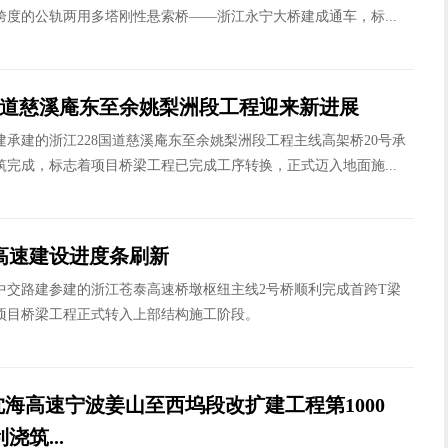
跨度的公轨两用多塔刚性悬索桥——浙江永宁大桥建成通车，标...
8国道慈溪庵东至余姚梨洲段工程迎来新进展
建承建的浙江228国道慈溪庵东至余姚梨洲段工程主线高架桥20号承
筑完成，标志着项目桥梁工程已完成工序转换，正式迈入地面施...
高速建设进度条刷新
，中交路建参建的浙江苍泰高速桥墩枢纽主线2号桥顺利完成首跨T梁
项目桥梁工程正式转入上部结构施工阶段。
沈海高速宁波姜山至西坞段改扩建工程第1000
浇筑...