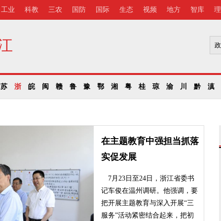
工业
科教
三农
国防
国际
生态
视频
地方
智库
理
江
苏
浙
皖
闽
赣
鲁
豫
鄂
湘
粤
桂
琼
渝
川
黔
滇
在主题教育中强担当抓落
实促发展
7月23日至24日，浙江省委书
记车俊在温州调研。他强调，要
把开展主题教育与深入开展“三
服务”活动紧密结合起来，把初