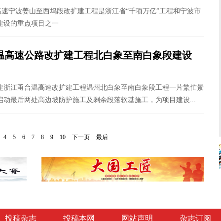
海高速宁波姜山至西坞段改扩建工程是浙江省“千项万亿”工程和宁波市
建设的重点项目之一
温高速公路改扩建工程北白象至南白象段建设
建浙江甬台温高速改扩建工程温州北白象至南白象段工程一片繁忙景
启动最后两处高边坡防护施工及剩余段落软基施工，为项目建设...
4
5
6
7
8
9
10
下一页
最后
投稿杂志
投稿本网
网站声明
杂志订阅