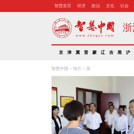
智慧首页
经济
政治
文化
社会
浙
京
津
冀
晋
蒙
辽
吉
黑
沪
智慧中国
>
地方
>
浙
：乘着“一带一路”东
携手打造地方合作样
江省委书记车俊率领的浙江
表团，在结束对捷克的访问
于当地时间5月26日上午抵