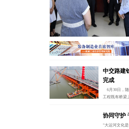
达佩斯，开始对匈牙利进行
。
中交路建
完成
6月30日，
工程既有桥梁
协同守护
“大运河文化