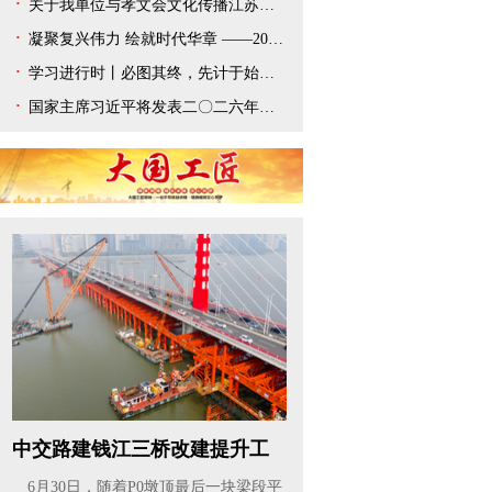
关于我单位与孝文会文化传播江苏有限公司解除合作协议的声明
凝聚复兴伟力 绘就时代华章 ——2025年宣传思想文化事业开创新局面
学习进行时丨必图其终，先计于始——总书记新年贺词给我们以深刻启迪
国家主席习近平将发表二〇二六年新年贺词
中交路建钱江三桥改建提升工
程既有...
6月30日，随着P0墩顶最后一块梁段平