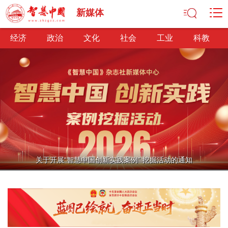
新媒体
经济
政治
文化
社会
工业
科教
经济
经济观察
产业纵横
区域经济
新锐视点
发展理念
经济转型
供给侧改革
政治
关于开展“智慧中国创新实践案例” 挖掘活动的通知
深化改革
依法治国
司法公正
民主政治
观察思考
网文推荐
文化
中华文化
核心价值
文化产业
文化事业
艺术百家