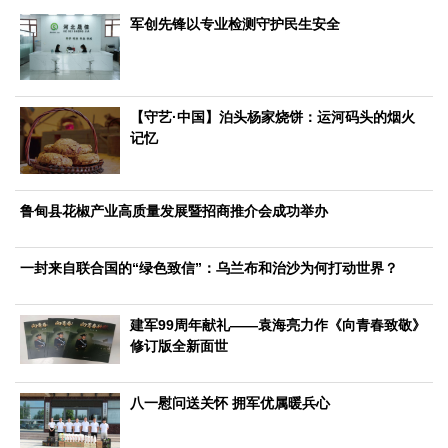
文化观察
智海钩沉
军创先锋以专业检测守护民生安全
社会
社会治理
社会保障
城乡发展
民生建设
工业
【守艺·中国】泊头杨家烧饼：运河码头的烟火
记忆
装备制造
智能制造
制造2025
大国工匠
科教
鲁甸县花椒产业高质量发展暨招商推介会成功举办
科技观察
创新前沿
智慧教育
职业教育
三农
一封来自联合国的“绿色致信”：乌兰布和治沙为何打动世界？
智慧农业
智慧乡村
基层之声
建军99周年献礼——袁海亮力作《向青春致敬》
国防
修订版全新面世
国防建设
军民融合
兵器装备
军营风采
国际
八一慰问送关怀 拥军优属暖兵心
中国与世界
国际视点
国际合作
他山之石