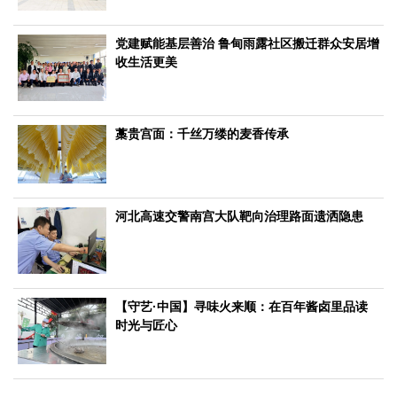
生态
党建赋能基层善治 鲁甸雨露社区搬迁群众安居增
生态文明
能源资源
环境保护
地方生态
休闲旅游
收生活更美
视频
访谈
动态
藁贵宫面：千丝万缕的麦香传承
地方
京
津
冀
晋
蒙
辽
吉
黑
沪
苏
浙
皖
闽
赣
鲁
豫
鄂
湘
粤
桂
琼
渝
川
黔
滇
藏
河北高速交警南宫大队靶向治理路面遗洒隐患
陕
甘
青
宁
新
港
澳
台
智库
智库建设
智库专家
智库战略
智库之声
【守艺·中国】寻味火来顺：在百年酱卤里品读
时光与匠心
信息
地方动态
地方强音
在线期刊