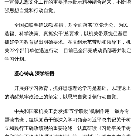
于宣传思想文化工作的重要指示批示精神结合起来，不断增
2017
2016
2015
2018
2019
强思想自觉和行动自觉。
关于我们
全国妇联明确18项举措，对全面落实“立党为公、为民
杂志简介
杂志编委会
组织机构
联系我们
智慧中国动态
造福、科学决策、真抓实干”总要求，以机关带系统促基层
智慧城市
抓好学习教育提出明确要求。在党组示范带动和领导下，机
全景中国
智慧旅游
智慧教育
智慧医疗
智慧交通
关22个部门单位迅速行动，目前已全部完成动员部署并制定
学习计划。
智慧环保
智慧会客厅
县域经济
城乡建设
乡村振兴
康养
凝心铸魂 深学细悟
工作动态
康养思语
明星老人
项目介绍
县域经济
开展好学习教育，抓好思想理论学习是基础。以理论上
成果展示
政策发布
视频播报
工程案例
康养智库
的清醒筑牢政治上的坚定，以思想自觉引领行动自觉。
合作伙伴
中央和国家机关工委发挥“五学联动”机制作用，举办专
题读书班，组织党员干部深入学习领会习近平总书记关于树
立和践行正确政绩观的重要论述，认真研读《习近平关于树