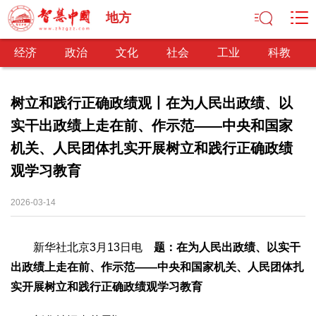
地方
经济
政治
文化
社会
工业
科教
树立和践行正确政绩观丨在为人民出政绩、以
实干出政绩上走在前、作示范——中央和国家
经济
机关、人民团体扎实开展树立和践行正确政绩
经济观察
产业纵横
区域经济
新锐视点
发展理念
观学习教育
经济转型
供给侧改革
2026-03-14
政治
深化改革
依法治国
司法公正
民主政治
观察思考
网文推荐
新华社北京3月13日电
题：在为人民出政绩、以实干
出政绩上走在前、作示范——中央和国家机关、人民团体扎
文化
实开展树立和践行正确政绩观学习教育
中华文化
核心价值
文化产业
文化事业
艺术百家