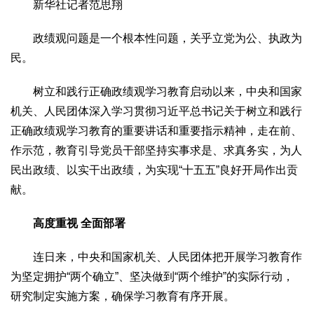
文化观察
智海钩沉
新华社记者范思翔
社会
政绩观问题是一个根本性问题，关乎立党为公、执政为
社会治理
社会保障
城乡发展
民生建设
民。
工业
树立和践行正确政绩观学习教育启动以来，中央和国家
装备制造
智能制造
制造2025
大国工匠
机关、人民团体深入学习贯彻习近平总书记关于树立和践行
正确政绩观学习教育的重要讲话和重要指示精神，走在前、
科教
作示范，教育引导党员干部坚持实事求是、求真务实，为人
科技观察
创新前沿
智慧教育
职业教育
民出政绩、以实干出政绩，为实现“十五五”良好开局作出贡
三农
献。
智慧农业
智慧乡村
基层之声
高度重视 全面部署
国防
国防建设
军民融合
兵器装备
军营风采
连日来，中央和国家机关、人民团体把开展学习教育作
为坚定拥护“两个确立”、坚决做到“两个维护”的实际行动，
国际
研究制定实施方案，确保学习教育有序开展。
中国与世界
国际视点
国际合作
他山之石