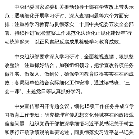
中央纪委国家监委机关推动领导干部在学查改上带头示
生态
范；逐项细化开展学习研讨、深入查摆问题等六个方面安
生态文明
能源资源
环境保护
地方生态
休闲旅游
排；注重将学习教育与贯彻落实二十届中央纪委五次全会部
视频
署、持续推进“纪检监察工作规范化法治化正规化建设年”行
访谈
动态
动统筹起来，以正风肃纪反腐成果检验学习教育成效。
地方
中央组织部要求深入学习研讨，全面检视查摆，狠抓整
京
津
冀
晋
蒙
辽
吉
黑
沪
苏
浙
皖
闽
改整治，注重抓好结合，加强组织领导，把学查改各项任务
赣
鲁
豫
鄂
湘
粤
桂
琼
渝
川
黔
滇
藏
做扎实、做深入、做到位，确保学习教育取得实实在在的成
陕
甘
青
宁
新
港
澳
台
效；各局级单位结合实际细化工作安排，通过读书班、“三
会一课”、主题党日等认真抓好学习。
智库
智库建设
智库专家
智库战略
智库之声
中央宣传部召开专题会议，细化15项工作任务并成立学
信息
习教育工作专班；研究梳理宣传思想文化领域存在的政绩观
偏差问题；组织党员干部把深学细悟习近平总书记关于树立
地方动态
地方强音
和践行正确政绩观的重要论述，同贯彻落实习近平总书记关
在线期刊