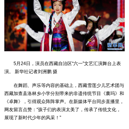
文化观察
智海钩沉
社会
社会治理
社会保障
城乡发展
民生建设
工业
装备制造
智能制造
制造2025
大国工匠
科教
科技观察
创新前沿
智慧教育
职业教育
5月24日，演员在西藏自治区“六一”文艺汇演舞台上表
演。 新华社记者刘洲鹏 摄
三农
智慧农业
智慧乡村
基层之声
在舞蹈、声乐等内容的基础上，西藏雪莲少儿艺术团与
西藏加查县洛林乡小学分别带来的非遗传统节目《囊玛》和
国防
《卓舞》，引得观众阵阵掌声。在新媒体平台同步直播里，
国防建设
军民融合
兵器装备
军营风采
网友留言点赞：“孩子们的表演太美了，传承了传统文化，
国际
展现了新时代少年的风采！”
中国与世界
国际视点
国际合作
他山之石