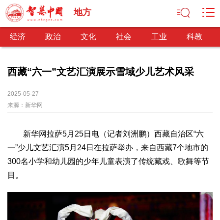
地方
经济
政治
文化
社会
工业
科教
西藏“六一”文艺汇演展示雪域少儿艺术风采
经济
2025-05-27
来源：
新华网
经济观察
产业纵横
区域经济
新锐视点
发展理念
经济转型
供给侧改革
新华网拉萨5月25日电（记者刘洲鹏）西藏自治区“六
政治
一”少儿文艺汇演5月24日在拉萨举办，来自西藏7个地市的
深化改革
依法治国
司法公正
民主政治
观察思考
300名小学和幼儿园的少年儿童表演了传统藏戏、歌舞等节
网文推荐
目。
文化
中华文化
核心价值
文化产业
文化事业
艺术百家