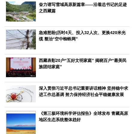
文化观察
智海钩沉
奋力谱写雪域高原新篇章——沿着总书记的足迹
之西藏篇
社会
社会治理
社会保障
城乡发展
民生建设
急难愁盼|历时4天、投入32人次、更换420米光
工业
缆 整治“空中蜘蛛网”
装备制造
智能制造
制造2025
大国工匠
科教
西藏表彰20户“五好文明家庭” 揭晓百户“最美民
科技观察
创新前沿
智慧教育
职业教育
族团结家庭”
三农
智慧农业
智慧乡村
基层之声
深入贯彻习近平总书记重要讲话精神 坚持稳中求
进工作总基调 努力保持经济社会平稳健康发展
国防
国防建设
军民融合
兵器装备
军营风采
《第三极环境科学评估报告》全球发布 青藏高原
国际
地区生态系统整体趋好
中国与世界
国际视点
国际合作
他山之石