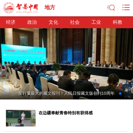
地方
经济
政治
文化
社会
工业
科教
经济
经济观察
产业纵横
区域经济
新锐视点
发展理念
经济转型
供给侧改革
政治
发行量最大的藏文报刊！人民日报藏文版创刊10周年
深化改革
依法治国
司法公正
民主政治
观察思考
网文推荐
在边疆奉献青春特别有获得感
文化
中华文化
核心价值
文化产业
文化事业
艺术百家