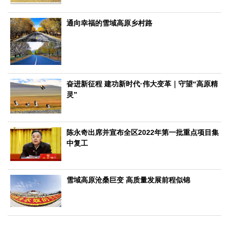
生态
通向幸福的雪域高原乡村路
生态文明
能源资源
环境保护
地方生态
休闲旅游
视频
访谈
动态
地方
奋进新征程 建功新时代·伟大变革｜守望“高原精
灵”
京
津
冀
晋
蒙
辽
吉
黑
沪
苏
浙
皖
闽
赣
鲁
豫
鄂
湘
粤
桂
琼
渝
川
黔
滇
藏
陕
甘
青
宁
新
港
澳
台
陈永奇出席并宣布全区2022年第一批重点项目集
中复工
智库
智库建设
智库专家
智库战略
智库之声
雪域高原沧桑巨变 高质量发展前程似锦
信息
地方动态
地方强音
在线期刊